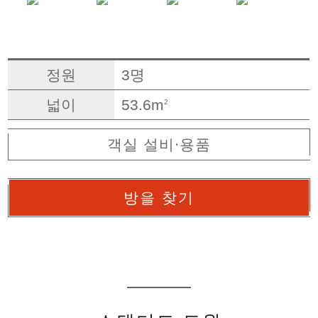
정원
3명
넓이
53.6m
2
객실 설비·용품
방을 찾기