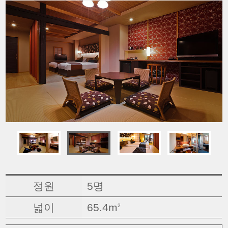
정원
5명
넓이
65.4m
2