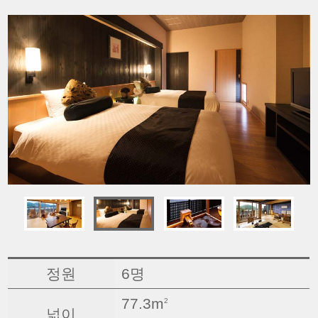
정원
6명
77.3m
2
넓이