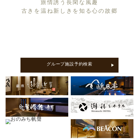
旅情誘う長閑な風趣
古きを温ね新しきを知る心の故郷
グループ施設予約検索